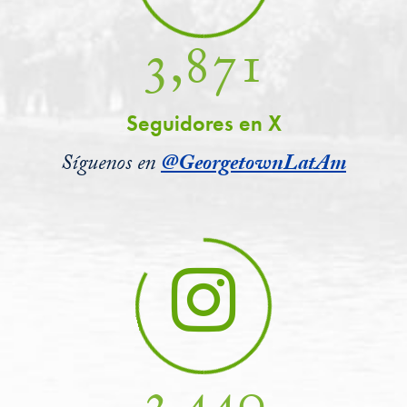
3,871
Seguidores en X
Síguenos en
@GeorgetownLatAm