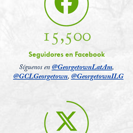
15,500
Seguidores en Facebook
Síguenos en
@GeorgetownLatAm
,
@GCLGeorgetown
,
@GeorgetownILG