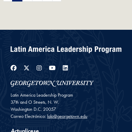
Facebook
Twitter
Instagram
YouTube
LinkedIn
Latin America Leadership Program
37th and O Streets, N. W.
Washington
D.C.
20057
Correo Electrónico:
lalp@georgetown.edu
Actualícese