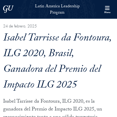
Skip to Latin America Leadership Program Full Site Menu
Skip to main content
Latin America Leadership
Georgetown University
Program
Menu
24 de febrero, 2025
Isabel Tarrisse da Fontoura,
ILG 2020, Brasil,
Ganadora del Premio del
Impacto ILG 2025
Isabel Tarrisse da Fontoura, ILG 2020, es la
ganadora del Premio de Impacto ILG 2025, un