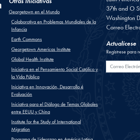
Otras Iniciativas
37th and O St
Georgetown en el Mundo
Washington
D
Colaborotiva en Problemas Mundiales de la
Correo Electr
Infancia
Earth Commons
Actualícese
Georgetown Americas Institute
Regístrese para r
Global Health Institute
Correo Electr
Iniciativa en el Pensamiento Social Católico y
la Vida Pública
Iniciativa en Innovación, Desarrollo é
Evaluación
Iniciativa para el Diálogo de Temas Globales
entre EEUU y China
Institute for the Study of International
Migration
Programa de Liderazgo en América Latina