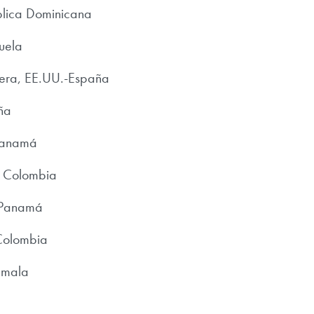
blica Dominicana
uela
ra, EE.UU.-España
ña
 Panamá
, Colombia
, Panamá
Colombia
emala