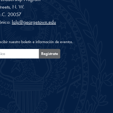
reets, N. W.
.C.
20057
ónico:
lalp@georgetown.edu
ecibir nuestro boletín e información de eventos.
ónico
Regístrate