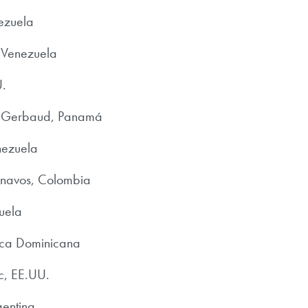
ezuela
Venezuela
U.
 Gerbaud, Panamá
nezuela
anavos, Colombia
uela
ica Dominicana
c, EE.UU.
gentina