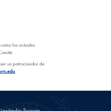
 como los actuales
Comité.
ser un patrocinador de
own.edu
.
a Leadership Program