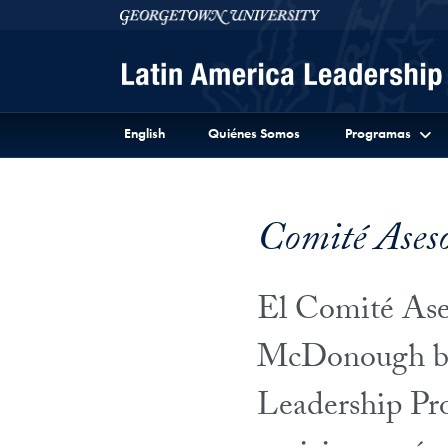
Skip to Latin America Leadership Program Full Site 
Skip to main content
Georgetown University
English
Quiénes Somos
Programas
Comité Ases
El Comité Ase
McDonough bus
Leadership Pr