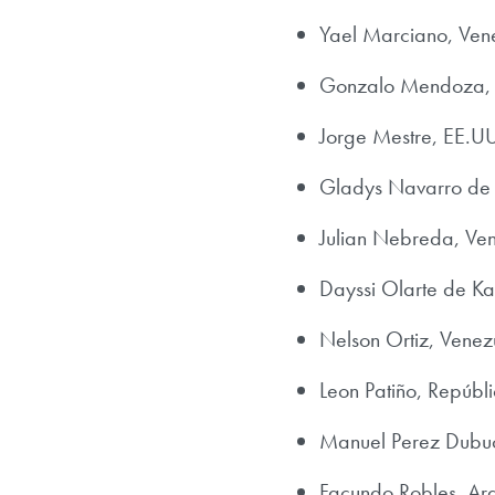
Yael Marciano, Ven
Gonzalo Mendoza, 
Jorge Mestre, EE.U
Gladys Navarro de
Julian Nebreda, Ve
Dayssi Olarte de K
Nelson Ortiz, Venez
Leon Patiño, Repúbl
Manuel Perez Dubu
Facundo Robles, Ar