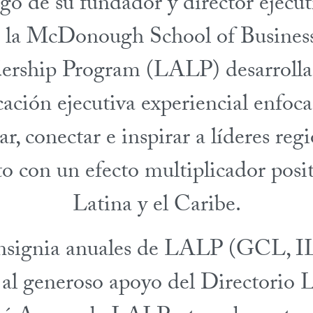
zgo de su fundador y director ejecuti
e la McDonough School of Business
ership Program (LALP) desarrolla
ación ejecutiva experiencial enfoc
r, conectar e inspirar a líderes regi
o con un efecto multiplicador pos
Latina y el Caribe.
insignia anuales de LALP (GCL, 
s al generoso apoyo del Directorio