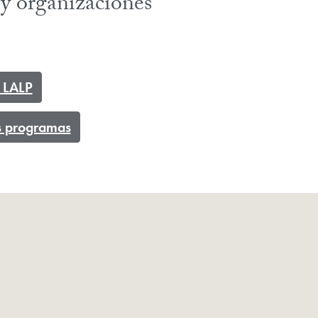
y organizaciones
e LALP
s programas