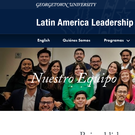
Skip to Latin America Leadership Program Full Site 
Skip to main content
Georgetown University
English
Quiénes Somos
Programas
Nuestro Equipo