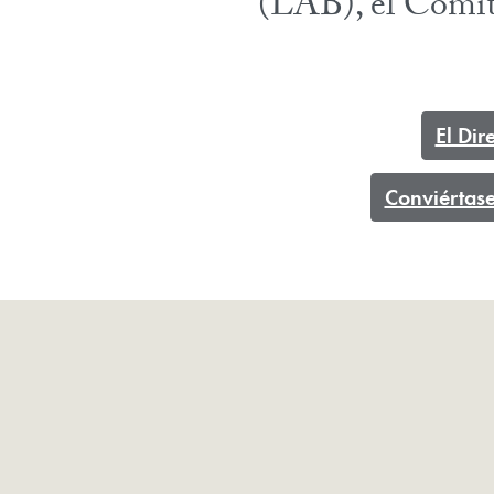
(LAB), el Comit
El Dir
Conviértas