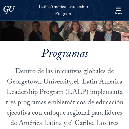
Skip to Latin America Leadership Program Full Site Menu
Skip to main content
Latin America Leadership
Georgetown University
Program
Menu
Programas
Dentro de las iniciativas globales de
Georgetown University, el Latin America
Leadership Program (LALP) implementa
tres programas emblemáticos de educación
ejecutiva con enfoque regional para líderes
de América Latina y el Caribe. Los tres