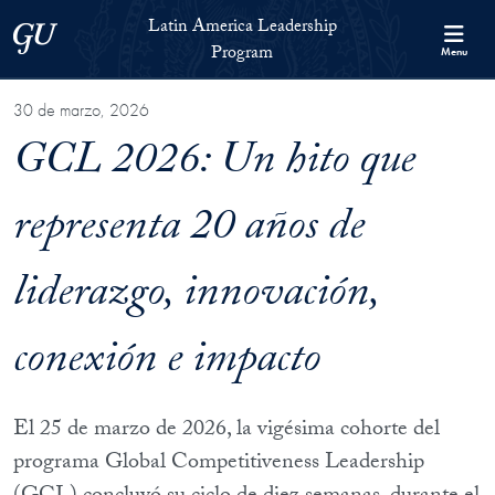
Skip to Latin America Leadership Program Full Site Menu
Skip to main content
Latin America Leadership
Georgetown University
Program
Menu
30 de marzo, 2026
GCL 2026: Un hito que
representa 20 años de
liderazgo, innovación,
conexión e impacto
El 25 de marzo de 2026, la vigésima cohorte del
programa Global Competitiveness Leadership