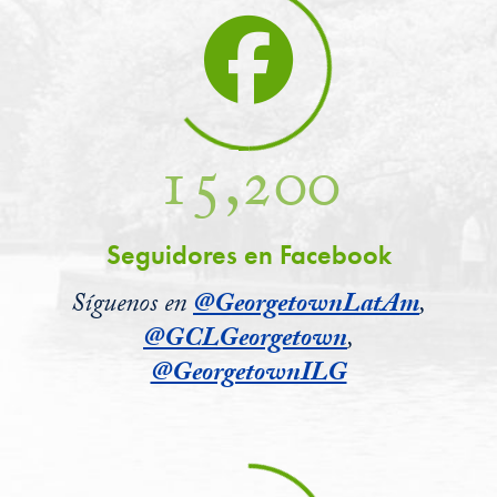
15,200
Seguidores en Facebook
Síguenos en
@GeorgetownLatAm
,
@GCLGeorgetown
,
@GeorgetownILG