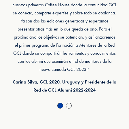
nuestros primeros Coffee House donde la comunidad GCL
humanos, educación, migración forzada, potenciar
se conecta, comparte expertise y sobre todo se apalanca.
liderazgos emergentes, el futuro de las minorías, entre
otros. Fue una oportunidad para conectarnos con el fin de
Ya son dos las ediciones generadas y esperamos
presentar otras más en lo que queda de año. Para el
transformar la realidad, e innovar para el aporte de
próximo año los objetivos se potencian, y así lanzaremos
soluciones. Fue un año marcado por una mayor
el primer programa de Formación a Mentores de la Red
colaboración, sinergia, intercambio y aportes para
GCL donde se compartirán herramientas y conocimientos
fortalecer este gran equipo que ya tiene más de 200
colegas, al que tengo el gran honor de representar”.
con los alumni que asumirán el rol de mentores de la
nueva camada GCL 2023!”
Ana Romina Sarmiento, ILG 2019, Argentina y
Carina Silva, GCL 2020, Uruguay y Presidente de la
Presidente de la Red de ILG Alumni 2020-2022
Red de GCL Alumni 2022-2024