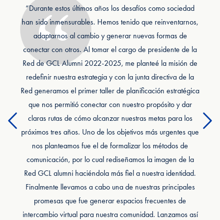
“La salida de la pandemia nos obligó a repensar el rol del
“Durante estos últimos años los desafíos como sociedad
Estado, de las instituciones y de las prioridades de agenda
han sido inmensurables. Hemos tenido que reinventarnos,
de los servidores públicos de la región. Nos invitó a
adaptarnos al cambio y generar nuevas formas de
conectar con otros. Al tomar el cargo de presidente de la
reflexionar sobre nuestras prácticas de liderazgo y
Red de GCL Alumni 2022-2025, me planteé la misión de
comunicación. La escucha y la empatía se transformaron
en valores fundamentales para nuestro “hacer” cotidiano y
redefinir nuestra estrategia y con la junta directiva de la
Red generamos el primer taller de planificación estratégica
la colaboración en un requisito fundamental. Con el
objetivo de prepararnos para transitar este nuevo camino,
que nos permitió conectar con nuestro propósito y dar
Previous
N
claras rutas de cómo alcanzar nuestras metas para los
desde la presidencia de ILG alumni nos ocupamos de
próximos tres años. Uno de los objetivos más urgentes que
identificar los intereses e inquietudes de la Red alumni, y
así trabajar con cada uno de los miembros de forma más
nos planteamos fue el de formalizar los métodos de
efectiva y coordinada. En el marco del Encuentro Anual de
comunicación, por lo cual rediseñamos la imagen de la
Red GCL alumni haciéndola más fiel a nuestra identidad.
LALP Alumni 2021 en Panamá y dentro de otras
Finalmente llevamos a cabo una de nuestras principales
actividades que realizamos de manera virtual, nos
propusimos abordar los temas que presentan mayores
promesas que fue generar espacios frecuentes de
intercambio virtual para nuestra comunidad. Lanzamos así
desafíos en la región como cambio climático, derechos