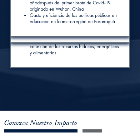
añodespués del primer brote de Covid-19
de diversos indicadores. Caso peruano
marca del comercio detallista
originado en Wuhan, China
Implicaciones de la reputación de
Una mirada a la competitividad de los
Gasto y eficiencia de las políticas públicas en
responsabilidad social corporativa para el
principales productos agrícolas de exportación
educación en la microrregión de Paranaguá
compromiso organizacional: el papel
holandesa
mediador de la satisfacción laboral
Influencia de la educación para la
sostenibilidad en la percepción de los
estudiantes de ciencias contables sobre la
conexión de los recursos hídricos, energéticos
y alimentarios
Conozca Nuestro Impacto