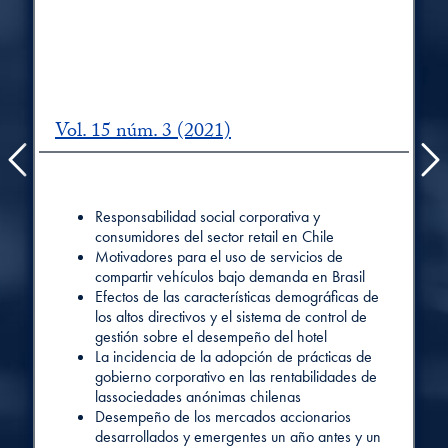
Vol. 15 núm. 3 (2021)
Vol. 16 núm. 1 (2022)
Vol. 16 núm. 2 (2022)
Previous
Resumen
Resumen
​Resumen
Responsabilidad social corporativa y
Preferencias de política comercial en tiempos
Conectividad de los mercados financieros
consumidores del sector retail en Chile
de incertidumbre: el caso de las empresas
latinoamericanos y estadounidense: Un
Motivadores para el uso de servicios de
exportadoras en Uruguay
enfoque de dominio de frecuencia
compartir vehículos bajo demanda en Brasil
Género e igualdad en Latinoamérica-Caribe;
Resultados de la política de atracción de
Efectos de las características demográficas de
evolución 2006-2021. Recomendaciones
Inversión exterior directa en América latina y
los altos directivos y el sistema de control de
estratégicas.
Caribe: el caso de la República dominicana
gestión sobre el desempeño del hotel
Análisis de la competitividad del aguacate
Una aplicación time-varying del modelo de
La incidencia de la adopción de prácticas de
mexicano para la exportación a Estados
cinco factores de fama & rrench para medir el
gobierno corporativo en las rentabilidades de
Unidos
desempeño de los mercados accionarios
lassociedades anónimas chilenas
La gestión del circulante y rentabilidad en el
desarrollados en tiempos del Covid-19
Desempeño de los mercados accionarios
sector de la conserva pesquera en España
Influencia del compromiso y de la experiencia
desarrollados y emergentes un año antes y un
La concentración bancaria, medida a través
del consumidor en la creación de valor de