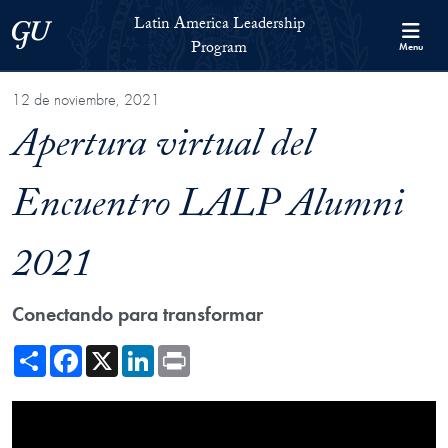
Skip to Latin America Leadership Program Full Site Menu
Skip to main content
Latin America Leadership
Georgetown University
Program
Menu
12 de noviembre, 2021
Apertura virtual del
Encuentro LALP Alumni
2021
Conectando para transformar
Share
Facebook
X
LinkedIn
Print
Showing the Apertura virtual del Encuentro LALP Alumni 2021 Video