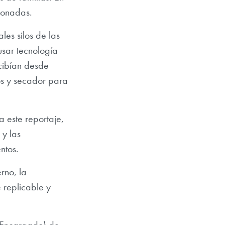
ionadas.
es silos de las
usar tecnología
ecibían desde
los y secador para
a este reportaje,
y las
ntos.
rno, la
 replicable y