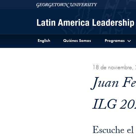
Skip to Latin America Leadership Program Full Site 
Skip to main content
Georgetown University
English
Quiénes Somos
Programas
18 de noviembre,
Juan Fe
ILG 20
Escuche el