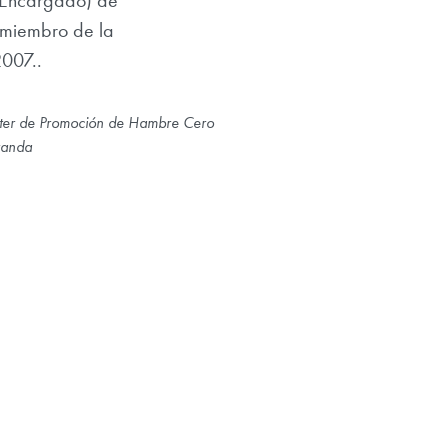
 (Encargado) de
 miembro de la
2007..
ter de Promoción de Hambre Cero
randa