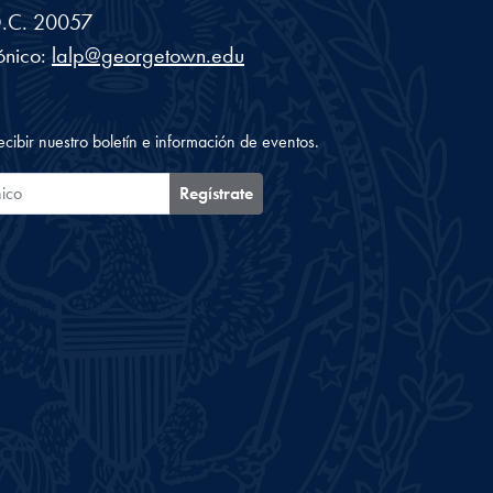
.C.
20057
ónico:
lalp@georgetown.edu
ecibir nuestro boletín e información de eventos.
ónico
Regístrate