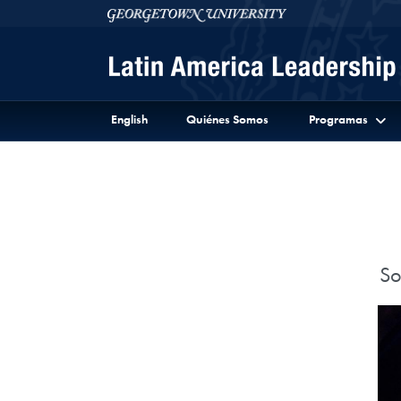
Skip to Latin America Leadership Program Full Site 
Skip to main content
Georgetown University
English
Quiénes Somos
Programas
So