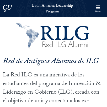
Skip to Latin America Leadership Program Full Site Menu
Skip to main content
Latin America Leadership
Georgetown University
Program
Menu
Red de Antiguos Alumnos de ILG
La Red ILG es una iniciativa de los
estudiantes del programa de Innovación &
Liderazgo en Gobierno (ILG), creada con
el objetivo de unir y conectar a los ex-