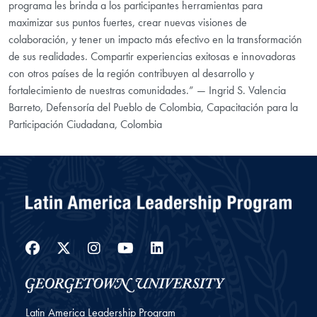
programa les brinda a los participantes herramientas para
maximizar sus puntos fuertes, crear nuevas visiones de
colaboración, y tener un impacto más efectivo en la transformación
de sus realidades. Compartir experiencias exitosas e innovadoras
con otros países de la región contribuyen al desarrollo y
fortalecimiento de nuestras comunidades.” — Ingrid S. Valencia
Barreto, Defensoría del Pueblo de Colombia, Capacitación para la
Participación Ciudadana, Colombia
Facebook
Twitter
Instagram
YouTube
LinkedIn
Latin America Leadership Program