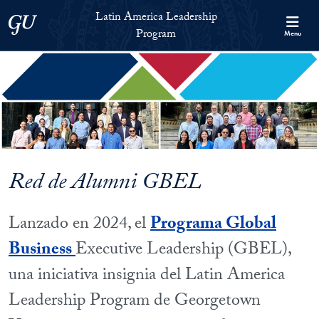
Skip to Latin America Leadership Program Full Site Menu
Skip to main content
Latin America Leadership
Georgetown University
Program
Menu
Red de Alumni GBEL
Lanzado en 2024, el
Programa Global
Business
Executive Leadership (GBEL),
una iniciativa insignia del Latin America
Leadership Program de Georgetown