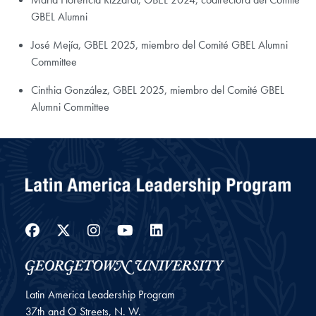
GBEL Alumni
José Mejía, GBEL 2025, miembro del Comité GBEL Alumni
Committee
Cinthia González, GBEL 2025, miembro del Comité GBEL
Alumni Committee
Facebook
Twitter
Instagram
YouTube
LinkedIn
Latin America Leadership Program
37th and O Streets, N. W.