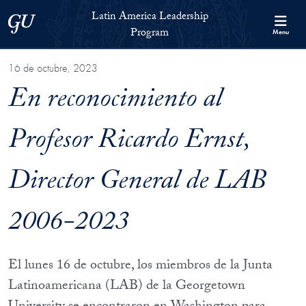
Skip to Latin America Leadership Program Full Site Menu
Skip to main content
Latin America Leadership
Georgetown University
Program
Menu
16 de octubre, 2023
En reconocimiento al
Profesor Ricardo Ernst,
Director General de LAB
2006-2023
El lunes 16 de octubre, los miembros de la Junta
Latinoamericana (LAB) de la Georgetown