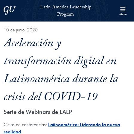
Skip to Latin America Leadership Program Full Site Menu
Skip to main content
Latin America Leadership
Georgetown University
Program
Menu
10 de junio, 2020
Aceleración y
transformación digital en
Latinoamérica durante la
crisis del COVID-19
Serie de Webinars de LALP
Ciclos de conferencias:
Latinoamérica: Liderando la nueva
realidad