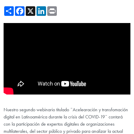
Share
Facebook
X
LinkedIn
Print
Showing the Aceleración y transformación digital en Latinoamérica dur
Nuestro segundo webinario titulado ¨Acelearación y transfomación
digital en Latinoamérica durante la crisis del COVID-19¨ contará
con la participación de expertos digitales de organizaciones
multilaterales, del sector público y privado para analizar la actual