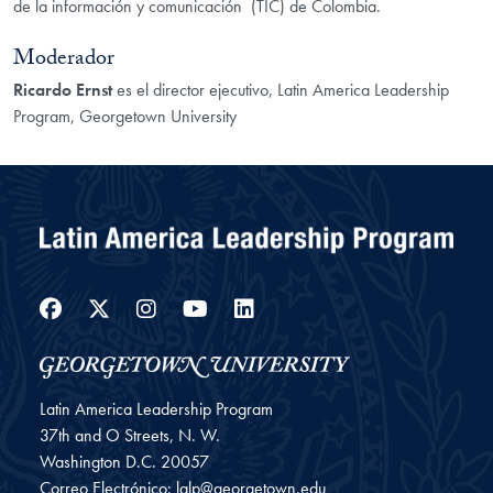
de la información y comunicación (TIC) de Colombia.
Moderador
Ricardo Ernst
es el director ejecutivo, Latin America Leadership
Program, Georgetown University
Facebook
Twitter
Instagram
YouTube
LinkedIn
Latin America Leadership Program
37th and O Streets, N. W.
Washington
D.C.
20057
Correo Electrónico:
lalp@georgetown.edu