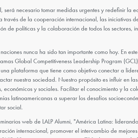
l, será necesario tomar medidas urgentes y redefinir la 
 través de la cooperación internacional, las iniciativas d
ión de políticas y la colaboración de todos los sectores,
 naciones nunca ha sido tan importante como hoy. En este
ramas Global Competitiveness Leadership Program (GCL) 
 una plataforma que tiene como objetivo conectar a líder
ctar nuestra sociedad. Nuestro propósito es influir en las
cos, económicos y sociales. Facilitar el conocimiento y la c
mías latinoamericanas a superar los desafíos socioeconóm
ar social.
eminarios web de LALP Alumni, "América Latina: liderando
eración internacional, promover el intercambio de mejores