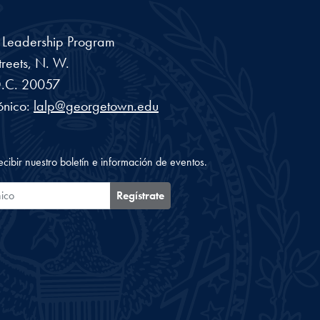
a Leadership Program
reets, N. W.
.C.
20057
ónico:
lalp@georgetown.edu
ecibir nuestro boletín e información de eventos.
ónico
Regístrate