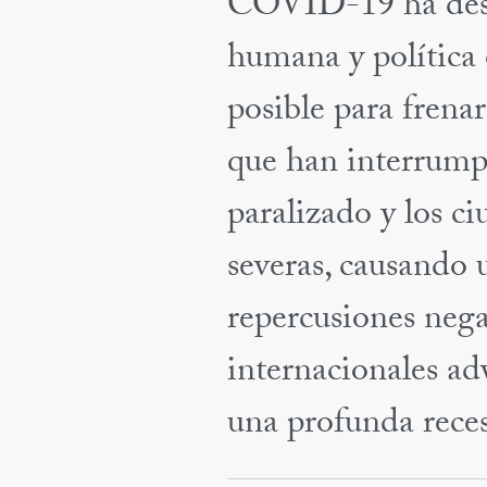
COVID-19 ha desen
humana y política 
posible para frena
que han interrumpi
paralizado y los 
severas, causando 
repercusiones nega
internacionales ad
una profunda recesi