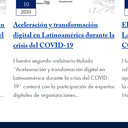
10
2020
en
Aceleración y transformación
El
el
digital en Latinoamérica durante la
La
crisis del COVID-19
C
Nuestro segundo webinario titulado
Nu
¨Acelearación y transfomación digital en
ro
Latinoamérica durante la crisis del COVID-
ap
19¨ contará con la participación de expertos
la
s…
digitales de organizaciones…
Mu