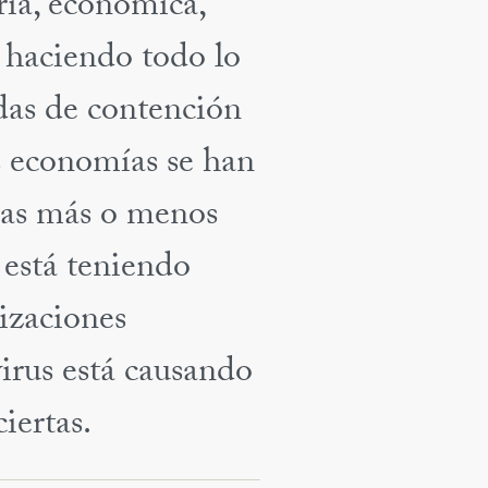
ia, económica,
 haciendo todo lo
idas de contención
s economías se han
nas más o menos
 está teniendo
izaciones
irus está causando
iertas.