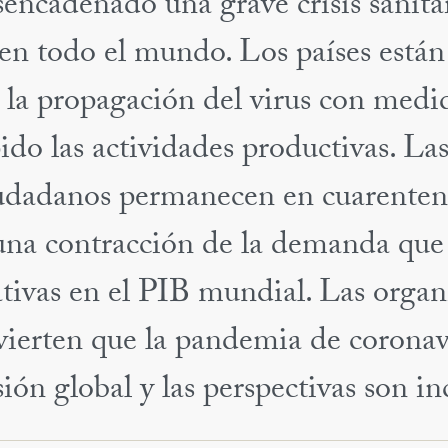
cadenado una grave crisis sanitar
en todo el mundo. Los países están
r la propagación del virus con med
do las actividades productivas. La
ciudadanos permanecen en cuarente
una contracción de la demanda que
tivas en el PIB mundial. Las organ
vierten que la pandemia de coronav
ón global y las perspectivas son inc