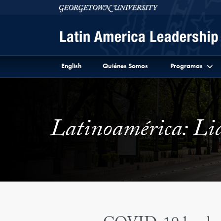
Skip to Latin America Leadership Program Full Site 
Skip to main content
Georgetown University
English
Quiénes Somos
Programas
Latinoamérica: Lid