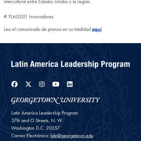
intercultural entre Estados Unidos y la región.
# YLAI2021 Innovadores
Lea el comunicado de prensa en su totalidad
aqui
Facebook
Twitter
Instagram
YouTube
LinkedIn
Latin America Leadership Program
37th and O Streets, N. W.
Washington
D.C.
20057
Correo Electrónico:
lalp@georgetown.edu