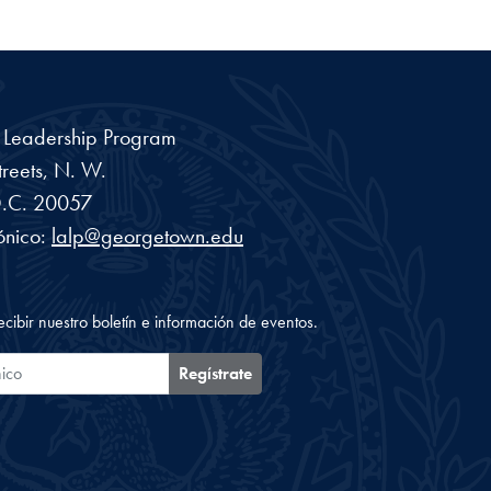
a Leadership Program
reets, N. W.
.C.
20057
ónico:
lalp@georgetown.edu
ecibir nuestro boletín e información de eventos.
ónico
Regístrate