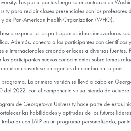
versity. Los participantes luego se encontraron en Was
ty para recibir clases presenciales con los profesores de 
 y de Pan-American Health Organization (WHO).
usca exponer a los participantes ideas innovadoras sob
ica. Además, conecta a los participantes con científicos y
les e internacionales creando enlaces a diversas fuentes.
a los participantes nuevos conocimientos sobre temas rel
s permitan convertirse en agentes de cambio en su país.
l programa. La primera versión se llevó a cabo en Georg
 del 2022, con el componente virtual siendo de octubre
rogram de Georgetown University hace parte de estas inic
talecer las habilidades y aptitudes de los futuros líderes
en trabajar con LALP en un programa personalizado, ponte