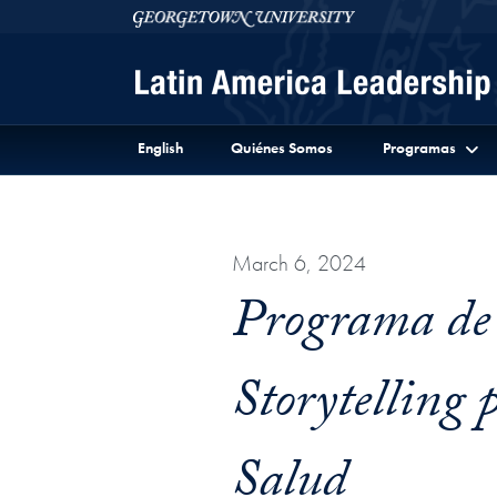
Skip to Latin America Leadership Program Full Site 
Skip to main content
Georgetown University
English
Quiénes Somos
Programas
March 6, 2024
Programa de 
Storytelling p
Salud