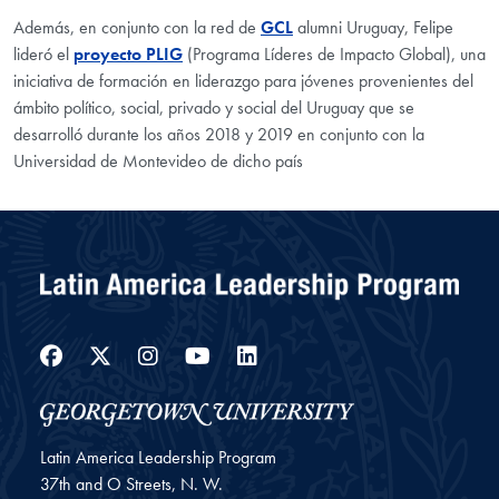
Además, en conjunto con la red de
GCL
alumni Uruguay, Felipe
lideró el
proyecto PLIG
(Programa Líderes de Impacto Global), una
iniciativa de formación en liderazgo para jóvenes provenientes del
ámbito político, social, privado y social del Uruguay que se
desarrolló durante los años 2018 y 2019 en conjunto con la
Universidad de Montevideo de dicho país
Facebook
Twitter
Instagram
YouTube
LinkedIn
Latin America Leadership Program
37th and O Streets, N. W.