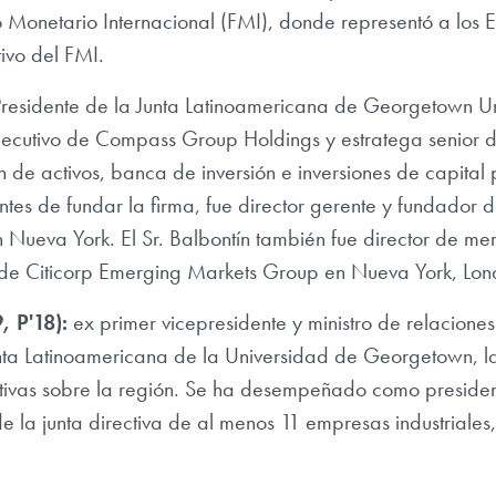
o Monetario Internacional (FMI), donde representó a los
tivo del FMI.
residente de la Junta Latinoamericana de Georgetown Uni
ecutivo de Compass Group Holdings y estratega senior d
 de activos, banca de inversión e inversiones de capital
tes de fundar la firma, fue director gerente y fundador
ueva York. El Sr. Balbontín también fue director de me
 de Citicorp Emerging Markets Group en Nueva York, Lond
 P'18):
ex primer vicepresidente y ministro de relacion
nta Latinoamericana de la Universidad de Georgetown, la 
iativas sobre la región. Se ha desempeñado como preside
la junta directiva de al menos 11 empresas industriales, 