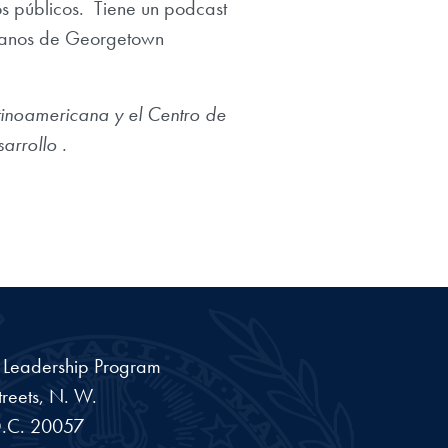
os públicos. Tiene un podcast
ricanos de Georgetown
tinoamericana y el Centro de
arrollo .
a Leadership Program
reets, N. W.
.C.
20057