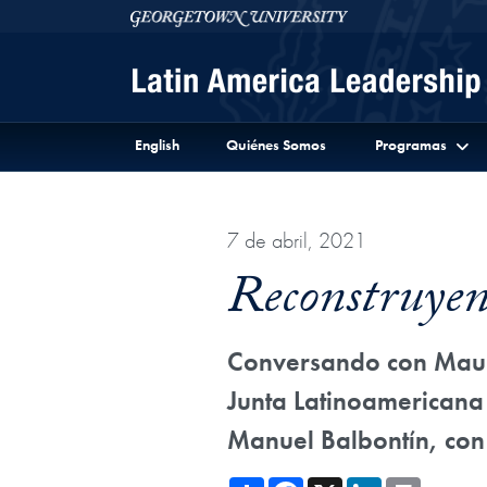
Skip to Latin America Leadership Program Full Site 
Skip to main content
Georgetown University
English
Quiénes Somos
Programas
7 de abril, 2021
Reconstruyen
Conversando con Mauric
Junta Latinoamericana
Manuel Balbontín, con
Share
Facebook
X
LinkedIn
Print