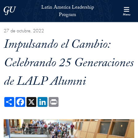
Skip to Latin America Leadership Program Full Site Menu
Skip to main content
Latin America Leadership
Georgetown University
Program
Menu
27 de octubre, 2022
Impulsando el Cambio:
Celebrando 25 Generaciones
de LALP Alumni
Share
Facebook
X
LinkedIn
Print