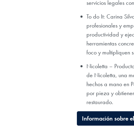
servicios legales co
To do It: Carina Sil
profesionales y empr
productividad y ejec
herramientas concre
foco y multipliquen 
Nicoletta – Product
de Nicoletta, una m
hechos a mano en Pa
por pieza y obtiene
restaurado.
Información sobre e