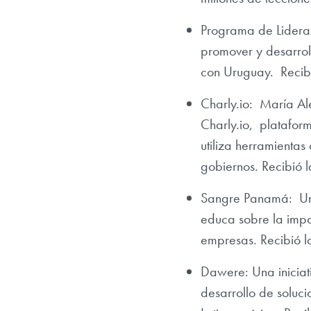
Programa de Lidera
promover y desarrol
con Uruguay. Recibi
Charly.io: María Al
Charly.io, plataform
utiliza herramientas
gobiernos.
Recibió l
Sangre Panamá: Una
educa sobre la impo
empresas.
Recibió l
Dawere
: Una inici
desarrollo de soluc