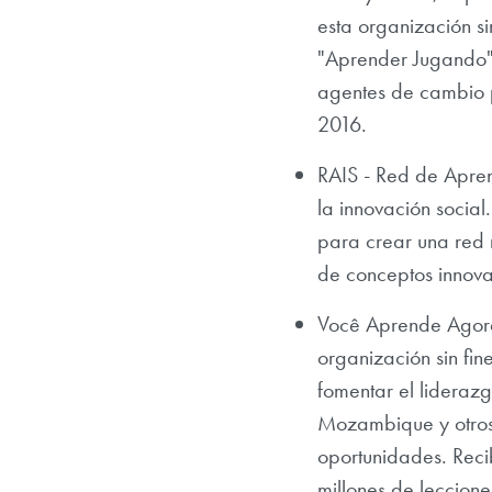
esta organización s
"Aprender Jugando".
agentes de cambio p
2016.
RAIS - Red de Apren
la innovación social
para crear una red 
de conceptos innovad
Você Aprende Agora
organización sin fin
fomentar el liderazg
Mozambique y otros)
oportunidades. Rec
millones de leccione