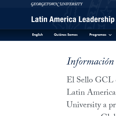
Skip to Latin America Leadership Program Full Site 
Skip to main content
Georgetown University
English
Quiénes Somos
Programas
Información 
El Sello GCL e
Latin Americ
University a pr