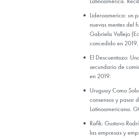
Latinoamérica.
Recib
Lideroamerica: un pr
nuevas mentes del f
Gabriela Vallejo (E
concedido en 2019.
El Descuentazo: Un
secundario de comid
en 2019.
Uruguay Como Soluc
consensos y pasar d
Latinoamericana. GC
Rafik: Gustavo Rodr
las empresas y empr