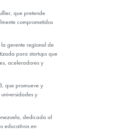
llier
, que
pretende
ialmente comprometidos
la gerente regional de
atizada para startups que
res, aceleradores y
8, que promueve y
 universidades y
Venezuela, dedicada
al
as educativos en