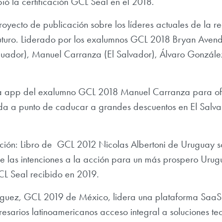
ió la certificación GCL Seal en el 2018.
oyecto de publicación sobre los líderes actuales de la re
uturo. Liderado por los exalumnos GCL 2018 Bryan Aven
cuador), Manuel Carranza (El Salvador), Álvaro Gonzále
a app del exalumno GCL 2018 Manuel Carranza para of
a a punto de caducar a grandes descuentos en El Salva
ión: Libro de GCL 2012 Nicolas Albertoni de Uruguay s
e las intenciones a la acción para un más prospero Urug
L Seal recibido en 2019.
íguez, GCL 2019 de México, lidera una plataforma SaaS 
esarios latinoamericanos acceso integral a soluciones t