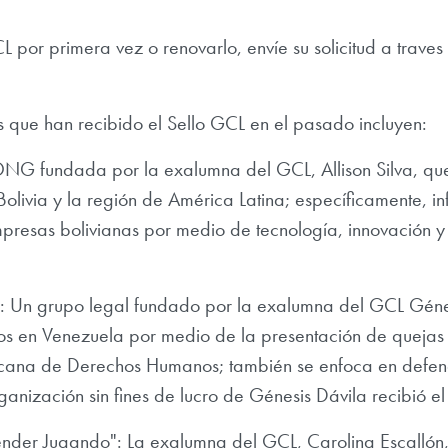
CL por primera vez o renovarlo, envíe su solicitud a trave
s que han recibido el Sello GCL en el pasado incluyen:
ONG fundada por la exalumna del GCL, Allison Silva, qu
olivia y la región de América Latina; específicamente, i
resas bolivianas por medio de tecnología, innovación y 
: Un grupo legal fundado por la exalumna del GCL Géne
s en Venezuela por medio de la presentación de quejas 
icana de Derechos Humanos; también se enfoca en defen
anización sin fines de lucro de Génesis Dávila recibió e
ender Jugando": La exalumna del GCL, Carolina Escallón,