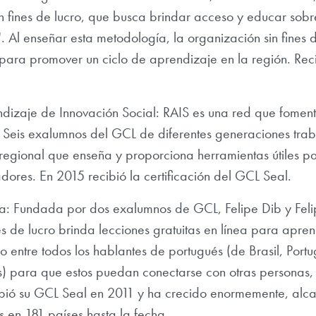
in fines de lucro, que busca brindar acceso y educar sob
 Al enseñar esta metodología, la organización sin fines 
ara promover un ciclo de aprendizaje en la región. Rec
dizaje de Innovación Social: RAIS es una red que foment
. Seis exalumnos del GCL de diferentes generaciones trab
regional que enseña y proporciona herramientas útiles p
ores. En 2015 recibió la certificación del GCL Seal.
: Fundada por dos exalumnos de GCL, Felipe Dib y Feli
es de lucro brinda lecciones gratuitas en línea para apren
o entre todos los hablantes de portugués (de Brasil, Port
 para que estos puedan conectarse con otras personas, 
ibió su GCL Seal en 2011 y ha crecido enormemente, al
s en 181 países hasta la fecha.