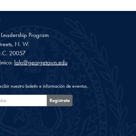
a Leadership Program
reets, N. W.
.C.
20057
ónico:
lalp@georgetown.edu
ecibir nuestro boletín e información de eventos.
ónico
Regístrate