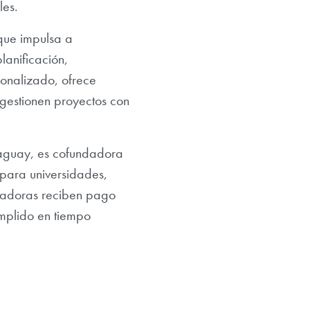
les.
 que impulsa a
lanificación,
sonalizado, ofrece
 gestionen proyectos con
araguay, es cofundadora
para universidades,
ajadoras reciben pago
mplido en tiempo