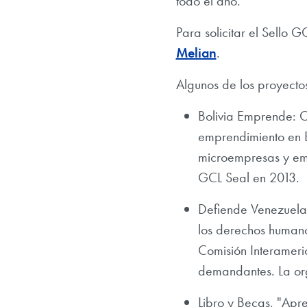
todo el año.
Para solicitar el Sello G
Melian
.
Algunos de los proyecto
Bolivia Emprende: 
emprendimiento en B
microempresas y emp
GCL Seal en 2013.
Defiende Venezuela
los derechos humano
Comisión Interamer
demandantes. La org
Libro y Becas, "Apr