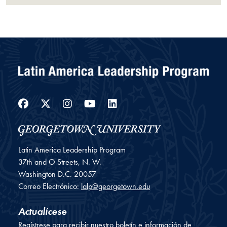
Facebook
Twitter
Instagram
YouTube
LinkedIn
Latin America Leadership Program
37th and O Streets, N. W.
Washington
D.C.
20057
Correo Electrónico:
lalp@georgetown.edu
Actualícese
Regístrese para recibir nuestro boletín e información de