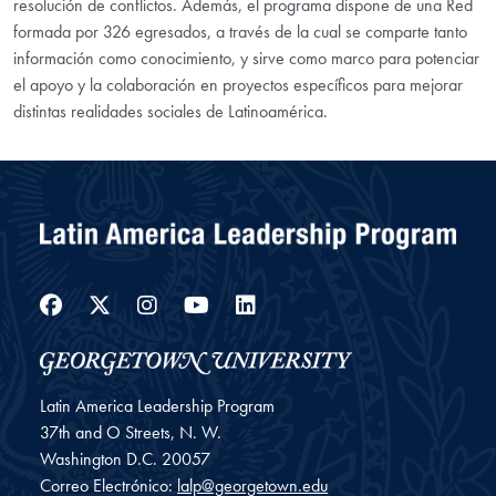
resolución de conflictos. Además, el programa dispone de una Red
formada por 326 egresados, a través de la cual se comparte tanto
información como conocimiento, y sirve como marco para potenciar
el apoyo y la colaboración en proyectos específicos para mejorar
distintas realidades sociales de Latinoamérica.
Facebook
Twitter
Instagram
YouTube
LinkedIn
Latin America Leadership Program
37th and O Streets, N. W.
Washington
D.C.
20057
Correo Electrónico:
lalp@georgetown.edu