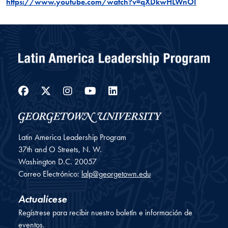
https://www.youtube.com/watch?v=qXDkwHLWnOI
Facebook
Twitter
Instagram
YouTube
LinkedIn
Latin America Leadership Program
37th and O Streets, N. W.
Washington
D.C.
20057
Correo Electrónico:
lalp@georgetown.edu
Actualícese
Regístrese para recibir nuestro boletín e información de
eventos.