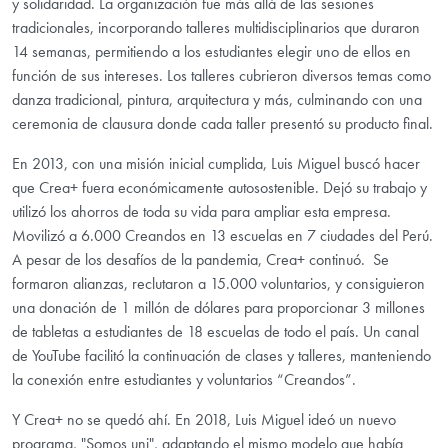
y solidaridad. La organización fue más allá de las sesiones
tradicionales, incorporando talleres multidisciplinarios que duraron
14 semanas, permitiendo a los estudiantes elegir uno de ellos en
función de sus intereses. Los talleres cubrieron diversos temas como
danza tradicional, pintura, arquitectura y más, culminando con una
ceremonia de clausura donde cada taller presentó su producto final.
En 2013, con una misión inicial cumplida, Luis Miguel buscó hacer
que Crea+ fuera económicamente autosostenible. Dejó su trabajo y
utilizó los ahorros de toda su vida para ampliar esta empresa.
Movilizó a 6.000 Creandos en 13 escuelas en 7 ciudades del Perú.
A pesar de los desafíos de la pandemia, Crea+ continuó. Se
formaron alianzas, reclutaron a 15.000 voluntarios, y consiguieron
una donación de 1 millón de dólares para proporcionar 3 millones
de tabletas a estudiantes de 18 escuelas de todo el país. Un canal
de YouTube facilitó la continuación de clases y talleres, manteniendo
la conexión entre estudiantes y voluntarios “Creandos”.
Y Crea+ no se quedó ahí. En 2018, Luis Miguel ideó un nuevo
programa, "Somos uni", adaptando el mismo modelo que había