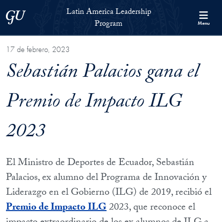
Skip to Latin America Leadership Program Full Site Menu
Skip to main content
Latin America Leadership
Georgetown University
Program
Menu
17 de febrero, 2023
Sebastián Palacios gana el
Premio de Impacto ILG
2023
El Ministro de Deportes de Ecuador, Sebastián
Palacios, ex alumno del Programa de Innovación y
Liderazgo en el Gobierno (ILG) de 2019, recibió el
Premio de Impacto ILG
2023, que reconoce el