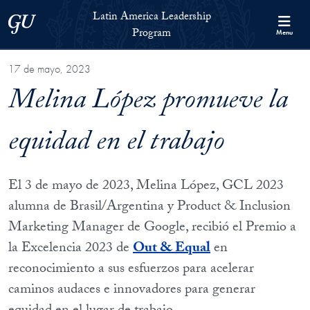
Skip to Latin America Leadership Program Full Site Menu
Skip to main content
Latin America Leadership
Georgetown University
Program
Menu
17 de mayo, 2023
Melina López promueve la
equidad en el trabajo
El 3 de mayo de 2023, Melina López, GCL 2023
alumna de Brasil/Argentina y Product & Inclusion
Marketing Manager de Google, recibió el Premio a
la Excelencia 2023 de
Out & Equal
en
reconocimiento a sus esfuerzos para acelerar
caminos audaces e innovadores para generar