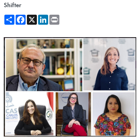
Shifter
Share
Facebook
X
LinkedIn
Print