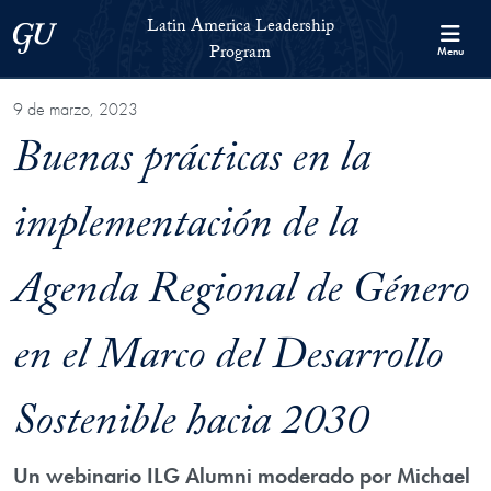
Skip to Latin America Leadership Program Full Site Menu
Skip to main content
Latin America Leadership
Georgetown University
Program
Menu
9 de marzo, 2023
Buenas prácticas en la
implementación de la
Agenda Regional de Género
en el Marco del Desarrollo
Sostenible hacia 2030
Un webinario ILG Alumni moderado por Michael