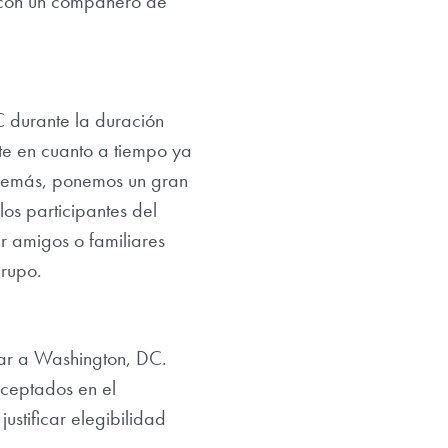
, con un compañero de
C durante la duración
te en cuanto a tiempo ya
demás, ponemos un gran
los participantes del
r amigos o familiares
grupo.
gar a Washington, DC.
aceptados en el
stificar elegibilidad