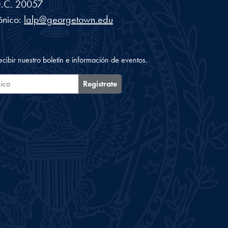
.C.
20057
ónico:
lalp@georgetown.edu
ecibir nuestro boletín e información de eventos.
ónico
Regístrate