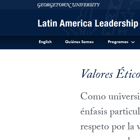
Skip to Latin America Leadership Program Full Site 
Skip to main content
Georgetown University
English
Quiénes Somos
Programas
Valores Étic
Como universid
énfasis particu
respeto por la 