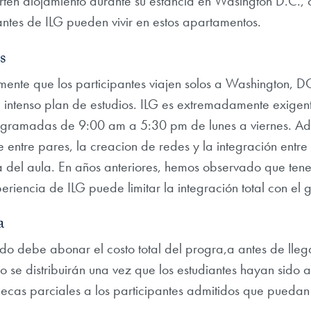
rten alojamiento durante su estancia en Wasington D.C.
pantes de ILG pueden vivir en estos apartamentos.
s
ente que los participantes viajen solos a Washington, D
intenso plan de estudios. ILG es extremadamente exigen
ogramadas de 9:00 am a 5:30 pm de lunes a viernes. A
 entre pares, la creacion de redes y la integración entre 
 del aula. En años anteriores, hemos observado que tene
eriencia de ILG puede limitar la integración total con el 
a
ido debe abonar el costo total del progra,a antes de lle
o se distribuirán una vez que los estudiantes hayan sido 
as parciales a los participantes admitidos que puedan ju