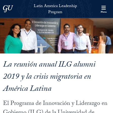
Skip to Latin America Leadership Program Full Site Menu
Skip to main content
Latin America Leadership
Georgetown University
Program
Menu
La reunión anual ILG alumni
2019 y la crisis migratoria en
América Latina
El Programa de Innovación y Liderazgo en