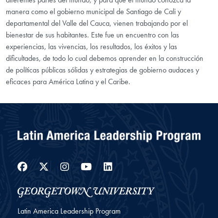
manera como el gobierno municipal de Santiago de Cali y
departamental del Valle del Cauca, vienen trabajando por el
bienestar de sus habitantes. Este fue un encuentro con las
experiencias, las vivencias, los resultados, los éxitos y las
dificultades, de todo lo cual debemos aprender en la construcción
de políticas públicas sólidas y estrategias de gobierno audaces y
eficaces para América Latina y el Caribe.
Facebook
Twitter
Instagram
YouTube
LinkedIn
Latin America Leadership Program